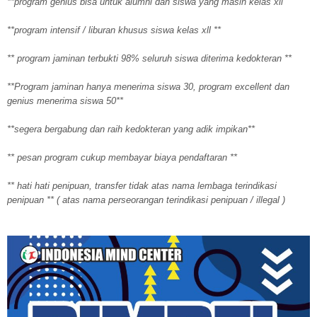
**program genius bisa untuk alumni dan siswa yang masih kelas xll
**program intensif / liburan khusus siswa kelas xll **
** program jaminan terbukti 98% seluruh siswa diterima kedokteran **
**Program jaminan hanya menerima siswa 30, program excellent dan
genius menerima siswa 50**
**segera bergabung dan raih kedokteran yang adik impikan**
** pesan program cukup membayar biaya pendaftaran **
** hati hati penipuan, transfer tidak atas nama lembaga terindikasi
penipuan ** ( atas nama perseorangan terindikasi penipuan / illegal )