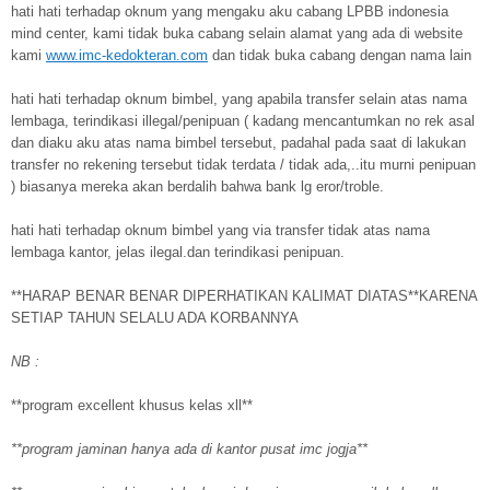
hati hati terhadap oknum yang mengaku aku cabang LPBB indonesia
mind center, kami tidak buka cabang selain alamat yang ada di website
kami
www.imc-kedokteran.com
dan tidak buka cabang dengan nama lain
hati hati terhadap oknum bimbel, yang apabila transfer selain atas nama
lembaga, terindikasi illegal/penipuan ( kadang mencantumkan no rek asal
dan diaku aku atas nama bimbel tersebut, padahal pada saat di lakukan
transfer no rekening tersebut tidak terdata / tidak ada,..itu murni penipuan
) biasanya mereka akan berdalih bahwa bank lg eror/troble.
hati hati terhadap oknum bimbel yang via transfer tidak atas nama
lembaga kantor, jelas ilegal.dan terindikasi penipuan.
**HARAP BENAR BENAR DIPERHATIKAN KALIMAT DIATAS**KARENA
SETIAP TAHUN SELALU ADA KORBANNYA
NB :
**program excellent khusus kelas xll**
**program jaminan hanya ada di kantor pusat imc jogja**