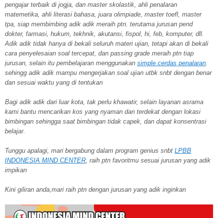
pengajar terbaik di jogja, dan master skolastik, ahli penalaran
matemetika, ahli literasi bahasa, juara olimpiade, master toefl, master
tpa, siap membimbing adik adik meraih ptn. terutama jurusan pend
dokter, farmasi, hukum, tekhnik, akutansi, fispol, hi, feb, komputer, dll.
Adik adik tidak hanya di bekali seluruh materi ujian, tetapi akan di bekali
cara penyelesaian soal tercepat, dan passing grade meraih ptn tiap
jurusan, selain itu pembelajaran menggunakan
simple cerdas penalaran
.
sehingg adik adik mampu mengerjakan soal ujian utbk snbt dengan benar
dan sesuai waktu yang di tentukan
Bagi adik adik dari luar kota, tak perlu khawatir, selain layanan asrama
kami bantu mencarikan kos yang nyaman dan terdekat dengan lokasi
bimbingan sehingga saat bimbingan tidak capek, dan dapat konsentrasi
belajar.
Tunggu apalagi, mari bergabung dalam program genius snbt
LPBB
INDONESIA MIND CENTER
, raih ptn favoritmu sesuai jurusan yang adik
impikan
Kini giliran anda,mari raih ptn dengan jurusan yang adik inginkan