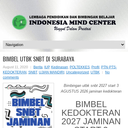
BIMBEL UTBK SNBT DI SURABAYA
August 11, 2020
Berita
,
IUP
,
Kedinasan
,
POLTEKKES
,
Profil
,
PTN-PTS-
KEDOKTERAN
,
SNBT
,
UJIAN MANDIRI
,
Uncategorized
,
UTBK
No
comments
Bimbingan utbk snbt 2027 start 3
AGUSTUS 2026 jaminan kedokteran
BIMBEL
KEDOKTERAN
2027 JAMINAN