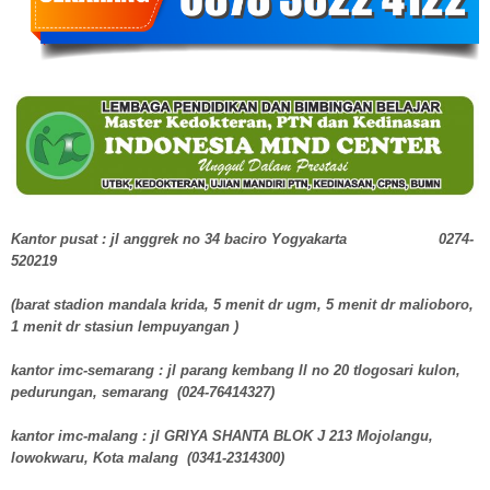
Kantor pusat : jl anggrek no 34 baciro Yogyakarta 0274-
520219
(barat stadion mandala krida, 5 menit dr ugm, 5 menit dr malioboro,
1 menit dr stasiun lempuyangan )
kantor imc-semarang : jl parang kembang ll no 20 tlogosari kulon,
pedurungan, semarang (024-76414327)
kantor imc-malang : jl GRIYA SHANTA BLOK J 213 Mojolangu,
lowokwaru, Kota malang (0341-2314300)