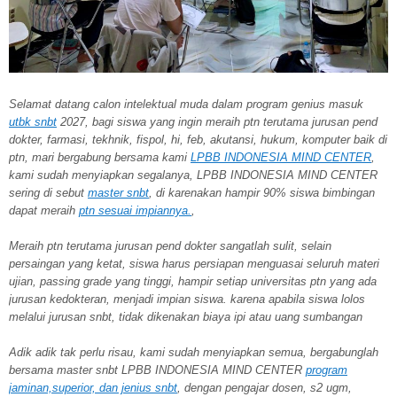
Selamat datang calon intelektual muda dalam program genius masuk
utbk snbt
2027, bagi siswa yang ingin meraih ptn terutama jurusan pend
dokter, farmasi, tekhnik, fispol, hi, feb, akutansi, hukum, komputer baik di
ptn, mari bergabung bersama kami
LPBB INDONESIA MIND CENTER
,
kami sudah menyiapkan segalanya, LPBB INDONESIA MIND CENTER
sering di sebut
master snbt
, di karenakan hampir 90% siswa bimbingan
dapat meraih
ptn sesuai impiannya.
,
Meraih ptn terutama jurusan pend dokter sangatlah sulit, selain
persaingan yang ketat, siswa harus persiapan menguasai seluruh materi
ujian, passing grade yang tinggi, hampir setiap universitas ptn yang ada
jurusan kedokteran, menjadi impian siswa. karena apabila siswa lolos
melalui jurusan snbt, tidak dikenakan biaya ipi atau uang sumbangan
Adik adik tak perlu risau, kami sudah menyiapkan semua, bergabunglah
bersama master snbt LPBB INDONESIA MIND CENTER
program
jaminan,superior, dan jenius snbt
, dengan pengajar dosen, s2 ugm,