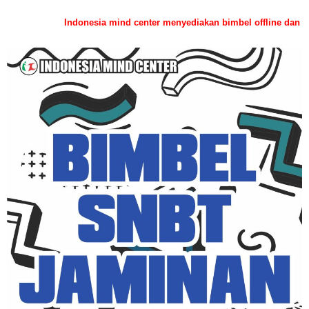
Indonesia mind center menyediakan bimbel offline dan bimbingan onli