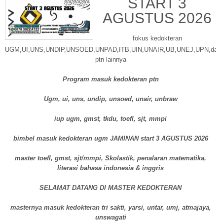
START 3
AGUSTUS 2026
fokus kedokteran
UGM,UI,UNS,UNDIP,UNSOED,UNPAD,ITB,UIN,UNAIR,UB,UNEJ,UPN,dan
ptn lainnya
Program masuk kedokteran ptn
Ugm, ui, uns, undip, unsoed, unair, unbraw
iup ugm, gmst, tkdu, toefl, sjt, mmpi
bimbel masuk kedokteran ugm JAMINAN start 3 AGUSTUS 2026
master toefl, gmst, sjt/mmpi, Skolastik, penalaran matematika,
literasi bahasa indonesia & inggris
SELAMAT DATANG DI MASTER KEDOKTERAN
masternya masuk kedokteran tri sakti, yarsi, untar, umj, atmajaya,
unswagati