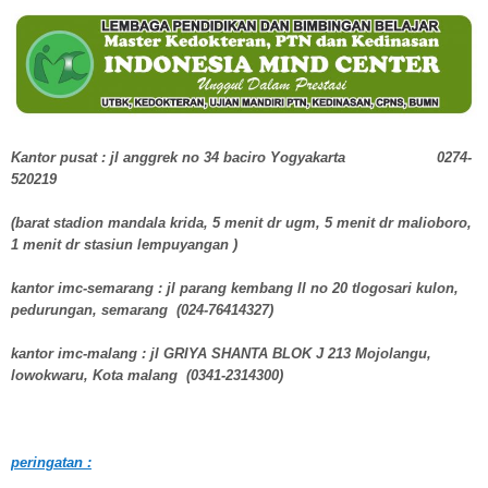
Kantor pusat : jl anggrek no 34 baciro Yogyakarta 0274-
520219
(barat stadion mandala krida, 5 menit dr ugm, 5 menit dr malioboro,
1 menit dr stasiun lempuyangan )
kantor imc-semarang : jl parang kembang ll no 20 tlogosari kulon,
pedurungan, semarang (024-76414327)
kantor imc-malang : jl GRIYA SHANTA BLOK J 213 Mojolangu,
lowokwaru, Kota malang (0341-2314300)
peringatan :