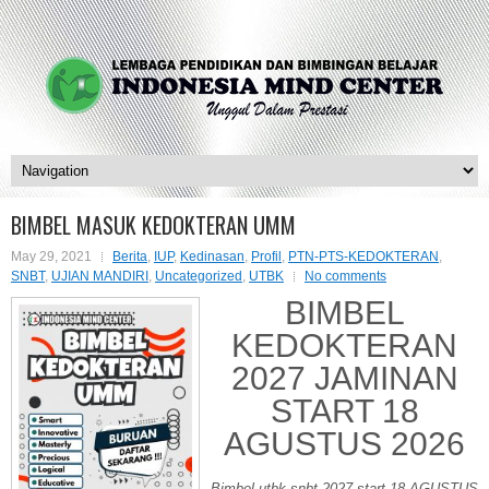
BIMBEL MASUK KEDOKTERAN UMM
May 29, 2021
Berita
,
IUP
,
Kedinasan
,
Profil
,
PTN-PTS-KEDOKTERAN
,
SNBT
,
UJIAN MANDIRI
,
Uncategorized
,
UTBK
No comments
BIMBEL
KEDOKTERAN
2027 JAMINAN
START 18
AGUSTUS 2026
Bimbel utbk snbt 2027 start 18 AGUSTUS