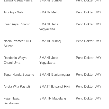
Zahwa Alzeta Fahira
SMAN1 Sumbar
Pend Dokter UMY
Aldi Arya Wibi
SMAN2 Metro
Pend Dokter UMY
Irwan Arya Rinanto
SMAN1 Jetis
Pend Dokter UMY
yogyakarta
Nadia Pramesti Nur
SMA AL-Minhaj
Pend Dokter UMY
Azizah
Resdenia Widya
SMAN1 Jetis
Pend Dokter UMY
Chorul Uma
Yogyakarta
Tegar Nanda Susanto
SMAN1 Banjarnegara
Pend Dokter UMY
Arista Wila Pastuti
SMA IT Ikhsanul Fikri
Pend Dokter UMY
Fajar Hasiz
SMA TN Magelang
Pend Dokter UMY
Sandiawan