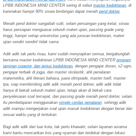
LPBB INDONESIA MIND CENTER sering di sebut
master kedokteran
, di
karenakan hampir 90% siswa bimbingan dapat meraih
pend dokter
,
Meraih pend dokter sangatlah sulit, selain persaingan yang ketat, siswa
harus persiapan menguasai seluruh materi ujian, passing grade yang
tinggi, hampir setiap universitas yang ada jurusan kedokteran, materi
ujian sendiri sendiri/ tidak sama
Adik adik tak perlu risau, kami sudah menyiapkan semua, bergabunglah
bersama master kedokteran LPBB INDONESIA MIND CENTER
program
jaminan,superior, dan jenius kedokteran
, dengan pengajar dosen, s2 ugm,
pengajar terbaik di jogja, dan master skolastik, ahli penalaran
matemetika, ahli literasi bahasa, juara olimpiade, master toefl, master
tpa, siap membimbing adik adik meraih pend dokter, adik adik tidak
hanya di bekali seluruh materi ujian, tetapi akan di bekali cara
penyelesaian soal tercepat, dan passing grade meraih pend dokter, selain
itu pembelajaran menggunakan
simple cerdas penalaran
. sehingg adik
adik mampu mengerjakan soal ujian masuk kedokteran dengan benar dan
sesuai waktu yang di tentukan
Bagi adik adik dari luar kota, tak perlu khawatir, selain layanan asrama
kami bantu mencarikan kos yang nyaman dan terdekat dengan lokasi