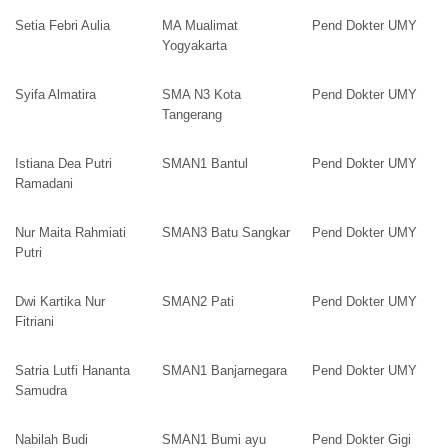
Setia Febri Aulia
MA Mualimat
Pend Dokter UMY
Yogyakarta
Syifa Almatira
SMA N3 Kota
Pend Dokter UMY
Tangerang
Istiana Dea Putri
SMAN1 Bantul
Pend Dokter UMY
Ramadani
Nur Maita Rahmiati
SMAN3 Batu Sangkar
Pend Dokter UMY
Putri
Dwi Kartika Nur
SMAN2 Pati
Pend Dokter UMY
Fitriani
Satria Lutfi Hananta
SMAN1 Banjarnegara
Pend Dokter UMY
Samudra
Nabilah Budi
SMAN1 Bumi ayu
Pend Dokter Gigi