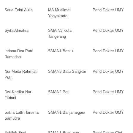
Setia Febri Aulia
MA Mualimat
Pend Dokter UMY
Yogyakarta
Syifa Almatira
SMA N3 Kota
Pend Dokter UMY
Tangerang
Istiana Dea Putri
SMAN1 Bantul
Pend Dokter UMY
Ramadani
Nur Maita Rahmiati
SMAN3 Batu Sangkar
Pend Dokter UMY
Putri
Dwi Kartika Nur
SMAN2 Pati
Pend Dokter UMY
Fitriani
Satria Lutfi Hananta
SMAN1 Banjarnegara
Pend Dokter UMY
Samudra
Nabilah Budi
SMAN1 Bumi ayu
Pend Dokter Gigi