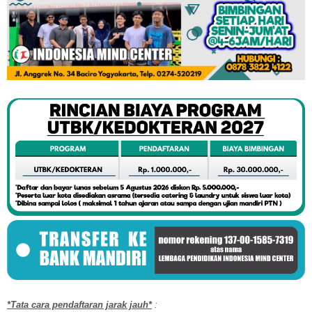
*Tata cara pendaftaran jarak jauh*
: