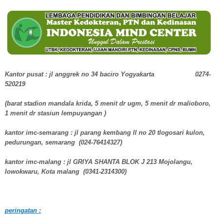
Kantor pusat : jl anggrek no 34 baciro Yogyakarta 0274-
520219
(barat stadion mandala krida, 5 menit dr ugm, 5 menit dr malioboro,
1 menit dr stasiun lempuyangan )
kantor imc-semarang : jl parang kembang ll no 20 tlogosari kulon,
pedurungan, semarang (024-76414327)
kantor imc-malang : jl GRIYA SHANTA BLOK J 213 Mojolangu,
lowokwaru, Kota malang (0341-2314300)
peringatan :