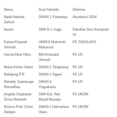
Nama
Asal Sekolah
Diterima
Nada Hamida
SMAN 1 Purworejo
Akuntansi UGM
Zahroh
fausta
SMA N 1 Jogja
Fakultas Ilmu Komputer
UI
Karina Khaerah
UMMUI Mukminin
FK TADULAKO
Ummah
Makassar
Gevira Aline Hilya
MA Amanatul
FK UII
Ummah
Mutia Kintan Utami
SMAN 1 Tangerang
FK UII
Rahajeng P.R
SMAN 1 Ngawi
FK UII
Renaldy Suprayoga
SMAN 4
FK UII
Ramadhan
Yogyakarta
Angelia Stephanie
SMA Kat. Rex
FK UKDW
Elvira Monareh
Mundi Manado
Monica Putri Cikita
SMAN 1 Halmahera
FK UKDW
Dadapo
Utara