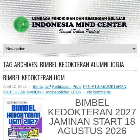
TAG ARCHIVES:
BIMBEL KEDOKTERAN ALUMNI JOGJA
BIMBEL KEDOKTERAN UGM
April 10, 2021
Berita
,
IUP
,
Kedinasan
,
Profil
,
PTN-PTS-KEDOKTERAN
,
SNBT
,
UJIAN MANDIRI
,
Uncategorized
,
UTBK
No comments
BIMBEL
KEDOKTERAN 2027
JAMINAN START 18
AGUSTUS 2026