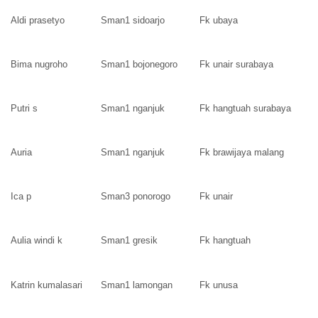
Aldi prasetyo
Sman1 sidoarjo
Fk ubaya
Bima nugroho
Sman1 bojonegoro
Fk unair surabaya
Putri s
Sman1 nganjuk
Fk hangtuah surabaya
Auria
Sman1 nganjuk
Fk brawijaya malang
Ica p
Sman3 ponorogo
Fk unair
Aulia windi k
Sman1 gresik
Fk hangtuah
Katrin kumalasari
Sman1 lamongan
Fk unusa