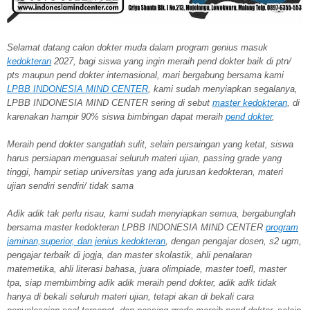
Selamat datang calon dokter muda dalam program genius masuk
kedokteran
2027, bagi siswa yang ingin meraih pend dokter baik di ptn/
pts maupun pend dokter internasional, mari bergabung bersama kami
LPBB INDONESIA MIND CENTER
, kami sudah menyiapkan segalanya,
LPBB INDONESIA MIND CENTER sering di sebut
master kedokteran
, di
karenakan hampir 90% siswa bimbingan dapat meraih
pend dokter
,
Meraih pend dokter sangatlah sulit, selain persaingan yang ketat, siswa
harus persiapan menguasai seluruh materi ujian, passing grade yang
tinggi, hampir setiap universitas yang ada jurusan kedokteran, materi
ujian sendiri sendiri/ tidak sama
Adik adik tak perlu risau, kami sudah menyiapkan semua, bergabunglah
bersama master kedokteran LPBB INDONESIA MIND CENTER
program
jaminan,superior, dan jenius kedokteran
, dengan pengajar dosen, s2 ugm,
pengajar terbaik di jogja, dan master skolastik, ahli penalaran
matemetika, ahli literasi bahasa, juara olimpiade, master toefl, master
tpa, siap membimbing adik adik meraih pend dokter, adik adik tidak
hanya di bekali seluruh materi ujian, tetapi akan di bekali cara