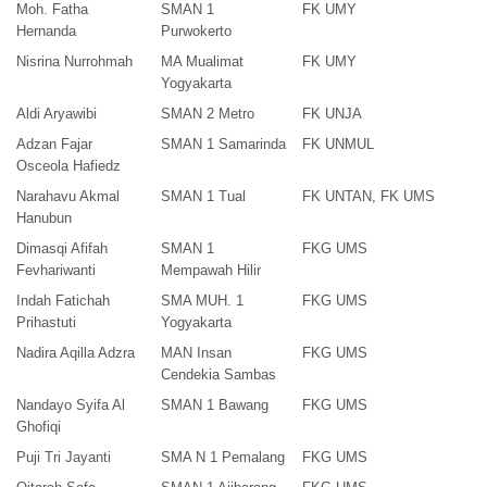
Moh. Fatha
SMAN 1
FK UMY
Hernanda
Purwokerto
Nisrina Nurrohmah
MA Mualimat
FK UMY
Yogyakarta
Aldi Aryawibi
SMAN 2 Metro
FK UNJA
Adzan Fajar
SMAN 1 Samarinda
FK UNMUL
Osceola Hafiedz
Narahavu Akmal
SMAN 1 Tual
FK UNTAN, FK UMS
Hanubun
Dimasqi Afifah
SMAN 1
FKG UMS
Fevhariwanti
Mempawah Hilir
Indah Fatichah
SMA MUH. 1
FKG UMS
Prihastuti
Yogyakarta
Nadira Aqilla Adzra
MAN Insan
FKG UMS
Cendekia Sambas
Nandayo Syifa Al
SMAN 1 Bawang
FKG UMS
Ghofiqi
Puji Tri Jayanti
SMA N 1 Pemalang
FKG UMS